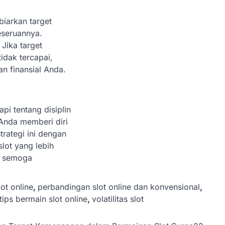
biarkan target
seruannya.
Jika target
idak tercapai,
n finansial Anda.
pi tentang disiplin
 Anda memberi diri
rategi ini dengan
lot yang lebih
an semoga
ot online
,
perbandingan slot online dan konvensional
,
tips bermain slot online
,
volatilitas slot