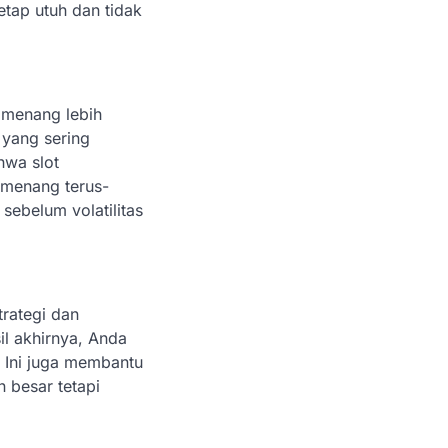
etap utuh dan tidak
 menang lebih
 yang sering
hwa slot
 menang terus-
ebelum volatilitas
rategi dan
l akhirnya, Anda
. Ini juga membantu
 besar tetapi