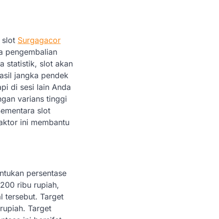
 slot
Surgagacor
ata pengembalian
tatistik, slot akan
asil jangka pendek
i di sesi lain Anda
ngan varians tinggi
ementara slot
aktor ini membantu
ntukan persentase
200 ribu rupiah,
tersebut. Target
rupiah. Target