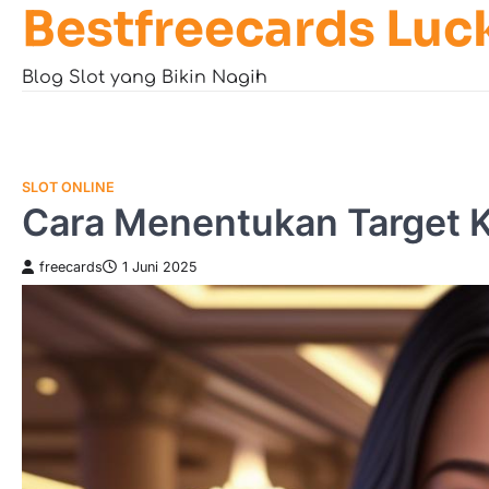
Bestfreecards Luc
Skip
to
content
Blog Slot yang Bikin Nagih
SLOT ONLINE
Cara Menentukan Target K
freecards
1 Juni 2025