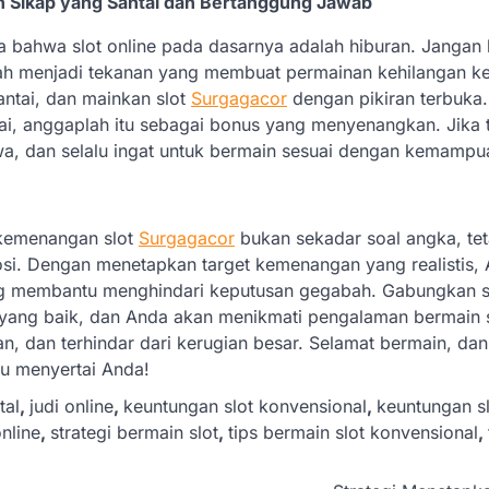
n Sikap yang Santai dan Bertanggung Jawab
pa bahwa slot online pada dasarnya adalah hiburan. Jangan 
h menjadi tekanan yang membuat permainan kehilangan ke
antai, dan mainkan slot
Surgagacor
dengan pikiran terbuka. 
i, anggaplah itu sebagai bonus yang menyenangkan. Jika t
wa, dan selalu ingat untuk bermain sesuai dengan kemampua
 kemenangan slot
Surgagacor
bukan sekadar soal angka, teta
osi. Dengan menetapkan target kemenangan yang realistis,
ng membantu menghindari keputusan gegabah. Gabungkan st
yang baik, dan Anda akan menikmati pengalaman bermain s
n, dan terhindar dari kerugian besar. Selamat bermain, d
lu menyertai Anda!
tal
,
judi online
,
keuntungan slot konvensional
,
keuntungan sl
online
,
strategi bermain slot
,
tips bermain slot konvensional
,