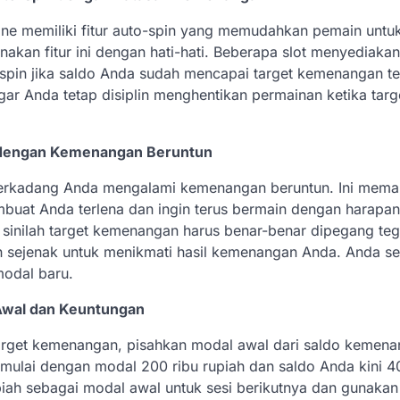
line memiliki fitur auto-spin yang memudahkan pemain unt
nakan fitur ini dengan hati-hati. Beberapa slot menyediakan
pin jika saldo Anda sudah mencapai target kemenangan terte
ar Anda tetap disiplin menghentikan permainan ketika tar
 dengan Kemenangan Beruntun
 terkadang Anda mengalami kemenangan beruntun. Ini me
mbuat Anda terlena dan ingin terus bermain dengan harapa
di sinilah target kemenangan harus benar-benar dipegang teg
ah sejenak untuk menikmati hasil kemenangan Anda. Anda sel
modal baru.
 Awal dan Keuntungan
arget kemenangan, pisahkan modal awal dari saldo kemen
 mulai dengan modal 200 ribu rupiah dan saldo Anda kini 40
iah sebagai modal awal untuk sesi berikutnya dan gunakan