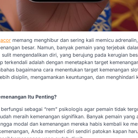
acor
memang menghibur dan sering kali memicu adrenalin, a
menangan besar. Namun, banyak pemain yang terjebak dala
ulit mengendalikan diri, yang berujung pada kerugian besa
p terkendali adalah dengan menetapkan target kemenangan s
embahas bagaimana cara menentukan target kemenangan slo
lebih disiplin, mengamankan keuntungan, dan menghindari k
menangan Itu Penting?
erfungsi sebagai “rem” psikologis agar pemain tidak terg
udah meraih kemenangan signifikan. Banyak pemain yang
 hingga modal dan kemenangan mereka habis kembali ke mes
kemenangan, Anda memberi diri sendiri patokan kapan haru