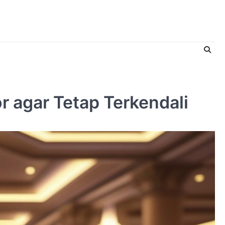
 agar Tetap Terkendali