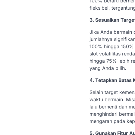
100% berarti berhen
fleksibel, tergantu
3. Sesuaikan Targe
Jika Anda bermain d
jumlahnya signifika
100% hingga 150% d
slot volatilitas re
hingga 75% lebih re
yang Anda pilih.
4. Tetapkan Batas
Selain target keme
waktu bermain. Mis
lalu berhenti dan 
menghindari bermain 
mengarah pada kepu
5. Gunakan Fitur 