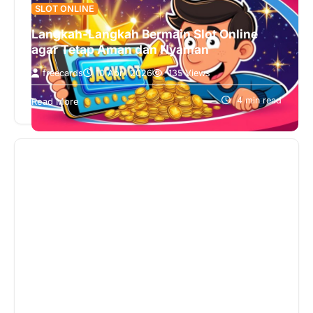
SLOT ONLINE
Langkah-Langkah Bermain Slot Online
agar Tetap Aman dan Nyaman
freecards
10 April 2026
135 Views
Slot online dikenal sebagai bentuk hiburan digital
yang sederhana dan mudah diakses. Namun, di
4 min read
Read More
balik kemudahannya, tetap diperlukan pendekatan
yang…