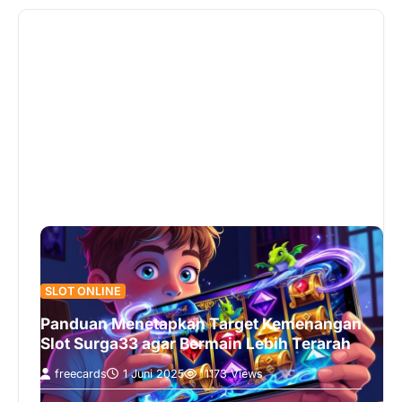
di balik keseruan…
SLOT ONLINE
Panduan Menetapkan Target Kemenangan
Slot Surga33 agar Bermain Lebih Terarah
freecards
1 Juni 2025
1173 Views
Bermain slot Surga33 adalah salah satu cara