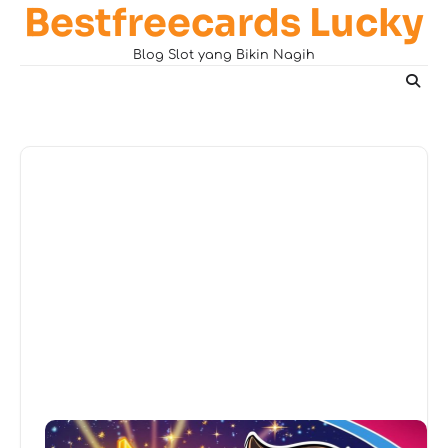
Bestfreecards Lucky
Skip
to
Blog Slot yang Bikin Nagih
content