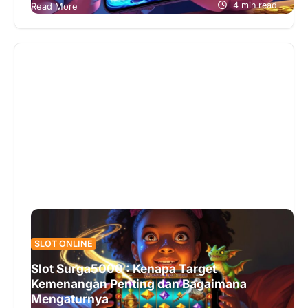
paling populer untuk menghibur diri sambil
4 min read
Read More
berkesempatan mendapatkan keuntungan.
Namun, banyak pemain yang…
SLOT ONLINE
Slot Surga5000 : Kenapa Target
Kemenangan Penting dan Bagaimana
Mengaturnya