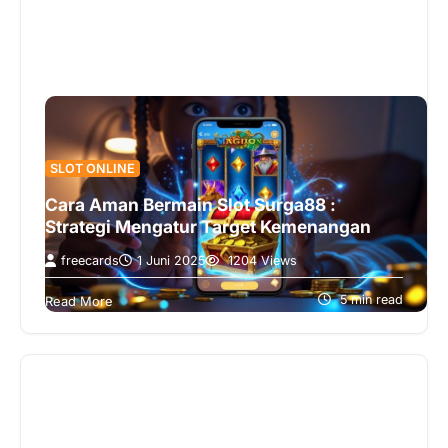
SLOT ONLINE
Cara Aman Bermain Slot Surga88 :
Strategi Mengatur Target Kemenangan
freecards
1 Juni 2025
1204 Views
Slot Surga88 telah menjadi salah satu bentuk
hiburan digital yang paling populer dalam
5 min read
Read More
beberapa tahun terakhir. Dengan tampilan visual
yang…