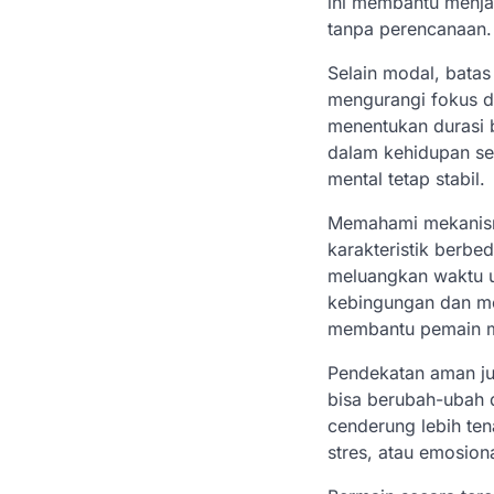
ini membantu menja
tanpa perencanaan.
Selain modal, batas
mengurangi fokus d
menentukan durasi 
dalam kehidupan se
mental tetap stabil.
Memahami mekanisme
karakteristik berbed
meluangkan waktu u
kebingungan dan me
membantu pemain me
Pendekatan aman jug
bisa berubah-ubah 
cenderung lebih ten
stres, atau emosion