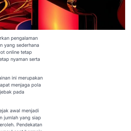
arkan pengalaman
an yang sederhana
ot online tetap
etap nyaman serta
inan ini merupakan
dapat menjaga pola
erjebak pada
ejak awal menjadi
n jumlah yang siap
peroleh. Pendekatan