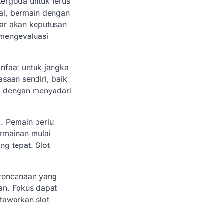
tergoda untuk terus
al, bermain dengan
ar akan keputusan
 mengevaluasi
anfaat untuk jangka
saan sendiri, baik
kup dengan menyadari
. Pemain perlu
ermainan mulai
g tepat. Slot
erencanaan yang
han. Fokus dapat
itawarkan slot