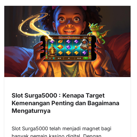
Slot Surga5000 : Kenapa Target
Kemenangan Penting dan Bagaimana
Mengaturnya
Slot Surga5000 telah menjadi magnet bagi
banyak pemain kasino digital. Dengan