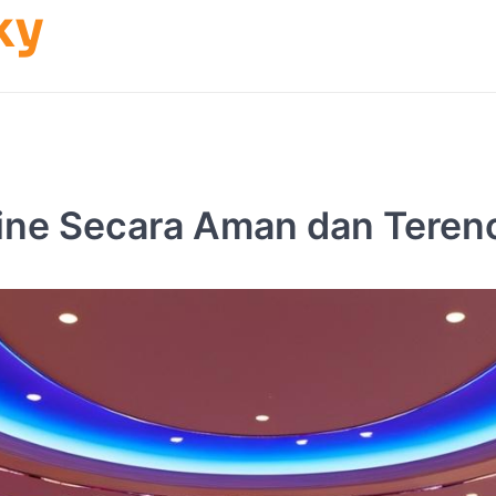
ky
ine Secara Aman dan Teren