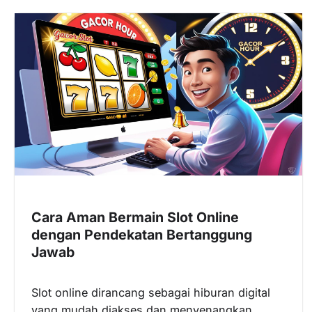
Cara Aman Bermain Slot Online
dengan Pendekatan Bertanggung
Jawab
Slot online dirancang sebagai hiburan digital
yang mudah diakses dan menyenangkan.