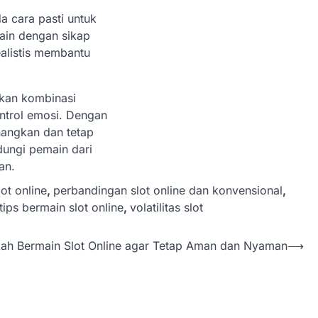
da cara pasti untuk
ain dengan sikap
ealistis membantu
hkan kombinasi
ntrol emosi. Dengan
enangkan dan tetap
ungi pemain dari
an.
ot online
,
perbandingan slot online dan konvensional
,
tips bermain slot online
,
volatilitas slot
ah Bermain Slot Online agar Tetap Aman dan Nyaman
⟶