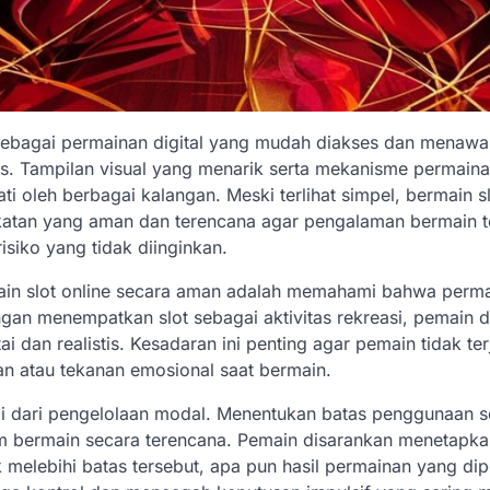
l sebagai permainan digital yang mudah diakses dan menaw
is. Tampilan visual yang menarik serta mekanisme permain
i oleh berbagai kalangan. Meski terlihat simpel, bermain sl
tan yang aman dan terencana agar pengalaman bermain t
isiko yang tidak diinginkan.
in slot online secara aman adalah memahami bahwa perma
gan menempatkan slot sebagai aktivitas rekreasi, pemain 
tai dan realistis. Kesadaran ini penting agar pemain tidak t
an atau tekanan emosional saat bermain.
i dari pengelolaan modal. Menentukan batas penggunaan s
m bermain secara terencana. Pemain disarankan menetapka
 melebihi batas tersebut, apa pun hasil permainan yang di